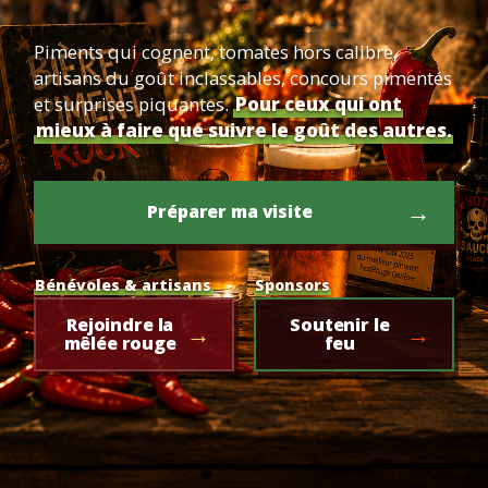
Piments qui cognent, tomates hors calibre,
artisans du goût inclassables, concours pimentés
et surprises piquantes.
Pour ceux qui ont
mieux à faire que suivre le goût des autres.
Préparer ma visite
Bénévoles & artisans
Sponsors
Rejoindre la
Soutenir le
mêlée rouge
feu