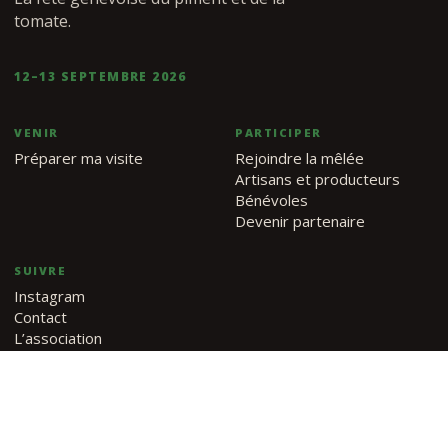
tomate.
12–13 SEPTEMBRE 2026
VENIR
PARTICIPER
Préparer ma visite
Rejoindre la mêlée
Artisans et producteurs
Bénévoles
Devenir partenaire
SUIVRE
Instagram
Contact
L’association
© 2026 FestiRouge · Association FestiRouge