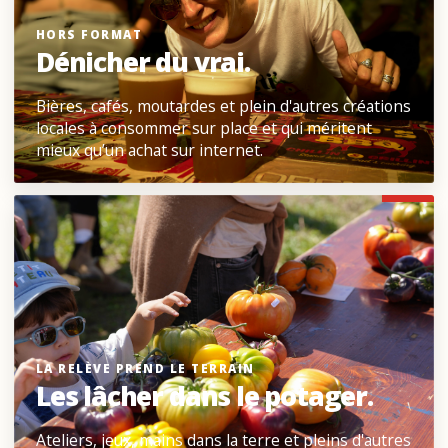
HORS FORMAT
Dénicher du vrai.
Bières, cafés, moutardes et plein d'autres créations
locales à consommer sur place et qui méritent
mieux qu’un achat sur internet.
LA RELÈVE PREND LE TERRAIN
Les lâcher dans le potager.
Ateliers, jeux, mains dans la terre et pleins d'autres